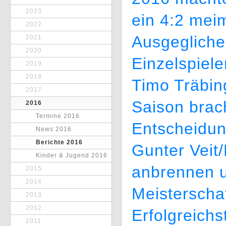
2023
ein 4:2 mei
2022
Ausgegliche
2021
2020
Einzelspiel
2019
2018
Timo Träbing
2017
Saison brac
2016
Termine 2016
Entscheidun
News 2016
Berichte 2016
Gunter Veit/
Kinder & Jugend 2016
anbrennen u
2015
2014
Meisterschaf
2013
2012
Erfolgreich
2011