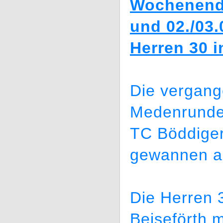
Wochenende
und 02./03.
Herren 30 i
Die vergang
Medenrunde 
TC Böddiger
gewannen al
Die Herren 
Beiseförth 