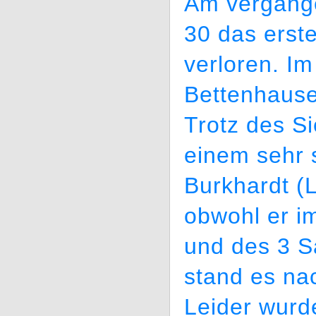
Am vergang
30 das erst
verloren. Im
Bettenhause
Trotz des Si
einem sehr 
Burkhardt (L
obwohl er im
und des 3 S
stand es na
Leider wurd