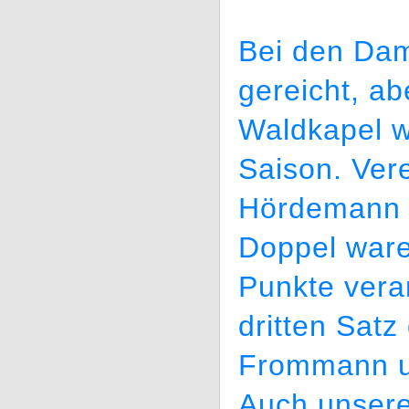
Bei den Dam
gereicht, a
Waldkapel wa
Saison. Ver
Hördemann g
Doppel war
Punkte vera
dritten Satz
Frommann u
Auch unsere