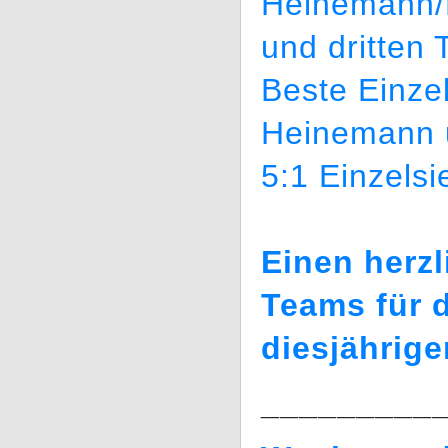
Heinemann/
und dritten 
Beste Einze
Heinemann u
5:1 Einzelsi
Einen herz
Teams für d
diesjährig
_________