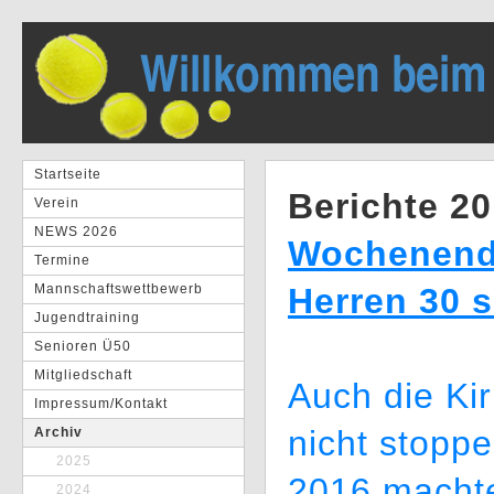
Startseite
Berichte 2
Verein
NEWS 2026
Wochenende
Termine
Mannschaftswettbewerb
Herren 30 
Jugendtraining
Senioren Ü50
Mitgliedschaft
Auch die Ki
Impressum/Kontakt
nicht stopp
Archiv
2025
2016 machte
2024