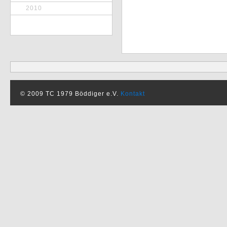
2010
© 2009 TC 1979 Böddiger e.V.
Kontakt