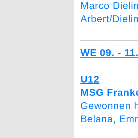
Marco Dieli
Arbert/Diel
_________
WE 09. - 11
U12
MSG Franke
Gewonnen h
Belana, Em