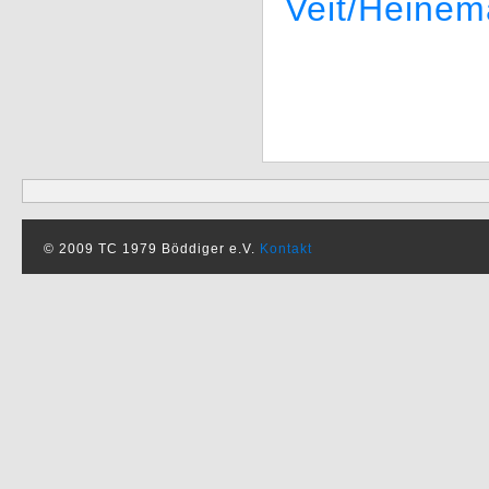
Veit/Heine
© 2009 TC 1979 Böddiger e.V.
Kontakt