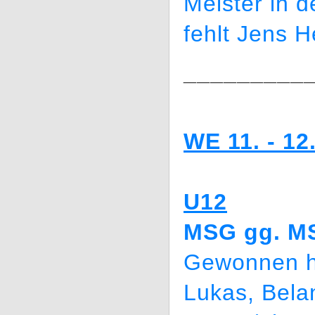
Meister in 
fehlt Jens 
_________
WE 11. - 12
U12
MSG gg. MS
Gewonnen h
Lukas, Bela