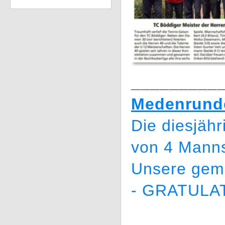
_________
Medenrunde
Die diesjä
von 4 Manns
Unsere gemi
- GRATULAT