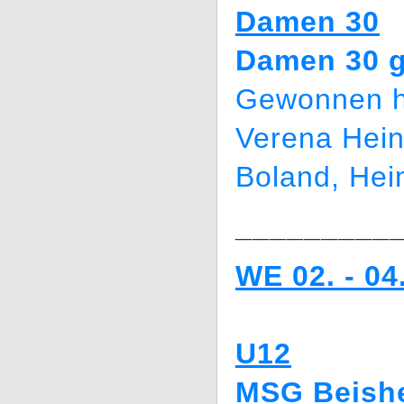
Damen 30
Damen 30 g
Gewonnen h
Verena Hei
Boland, He
_________
WE 02. - 04
U12
MSG Beish