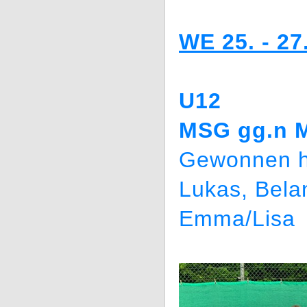
WE 25. - 27
U12
MSG gg.n M
Gewonnen h
Lukas, Bela
Emma/Lisa