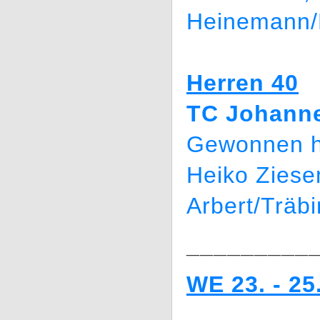
Heinemann/
Herren 40
TC Johanne
Gewonnen h
Heiko Ziese
Arbert/Träb
_________
WE 23. - 25