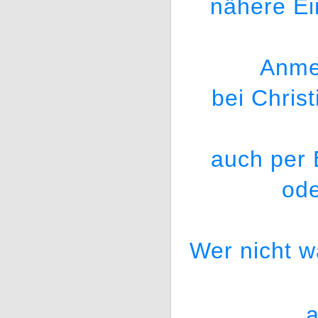
nähere Ei
Anme
bei Chris
auch per 
od
Wer nicht w
a