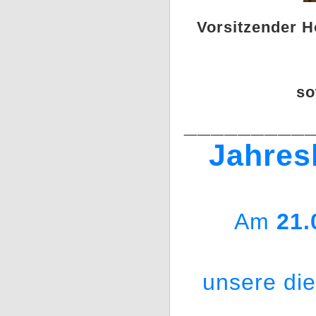
Vorsitzender H
so
_________
Jahres
Am
21.
unsere di