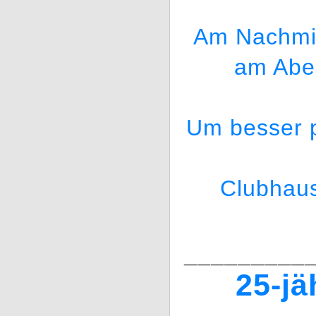
Am Nachmit
am Aben
Um besser p
Clubhaus
_________
25-jä