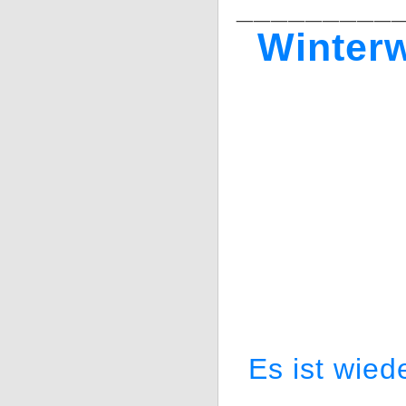
_________
Winter
Es ist wied