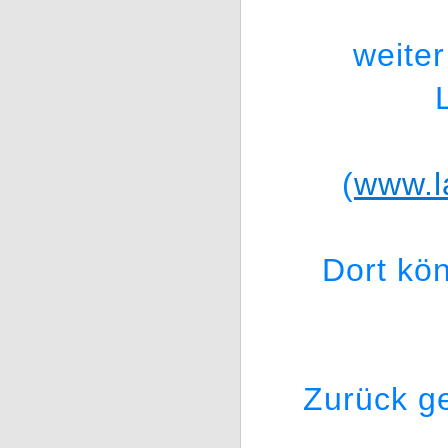
weite
(
www.l
Dort kö
Zurück ge