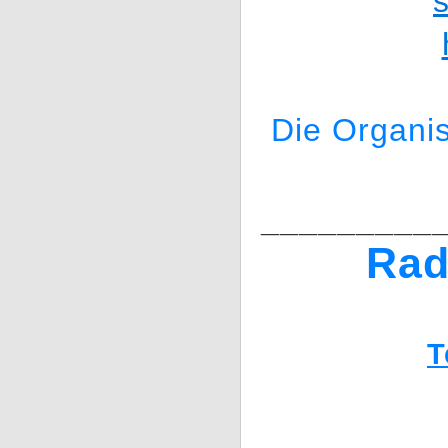
Die Organis
_________
Rad
T