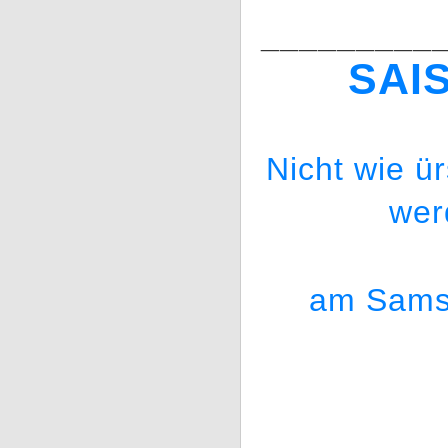
_________
SAI
Nicht wie ü
wer
am Sams