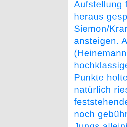
Aufstellung 
heraus gespi
Siemon/Kram
ansteigen. 
(Heinemann/
hochklassig
Punkte holt
natürlich r
feststehend
noch gebühr
Jungs allein