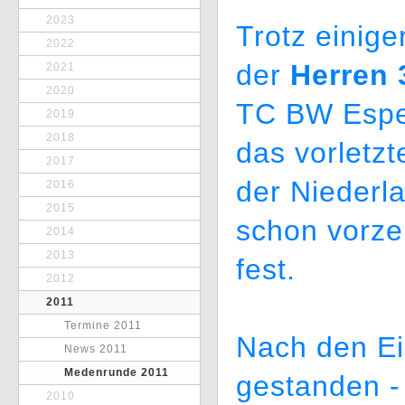
2023
Trotz einig
2022
der
Herren 
2021
2020
TC BW Espe
2019
2018
das vorletzt
2017
der Niederl
2016
2015
schon vorzei
2014
2013
fest.
2012
2011
Termine 2011
Nach den Ei
News 2011
Medenrunde 2011
gestanden -
2010