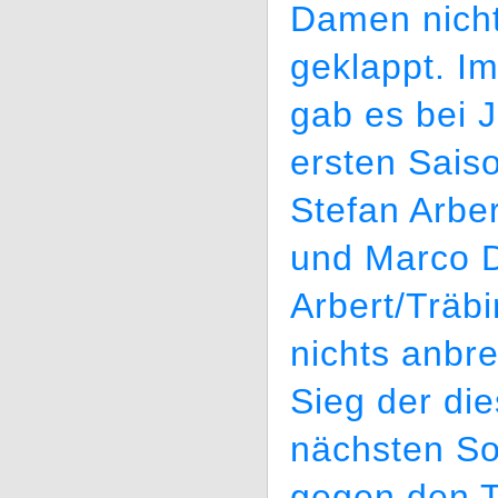
Damen nicht
geklappt. I
gab es bei 
ersten Saiso
Stefan Arbe
und Marco D
Arbert/Träb
nichts anbr
Sieg der di
nächsten Son
gegen den 