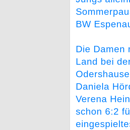
Sommerpause
BW Espena
Die Damen 
Land bei de
Odershausen
Daniela Hö
Verena Hei
schon 6:2 f
eingespiel