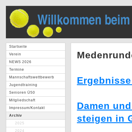
Startseite
Medenrund
Verein
NEWS 2026
Termine
Mannschaftswettbewerb
Ergebnisse
Jugendtraining
Senioren Ü50
Mitgliedschaft
Damen und 
Impressum/Kontakt
steigen in 
Archiv
2025
2024