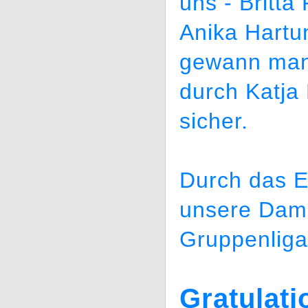
uns - Britt
Anika Hartu
gewann man
durch Katj
sicher.
Durch das E
unsere Dame
Gruppenliga 
Gratulati