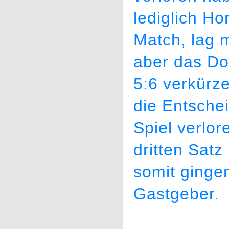
lediglich H
Match, lag 
aber das Do
5:6 verkürz
die Entsche
Spiel verlo
dritten Satz
somit ginge
Gastgeber.
_________