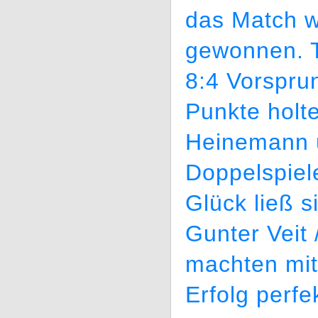
das Match w
gewonnen. T
8:4 Vorspru
Punkte holt
Heinemann u
Doppelspiel
Glück ließ 
Gunter Veit 
machten mit
Erfolg perf