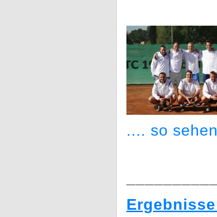
.... so sehen
_________
Ergebnisse