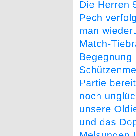
Die Herren 
Pech verfol
man wieder
Match-Tiebr
Begegnung m
Schützenmei
Partie berei
noch unglück
unsere Oldi
und das Dop
Melsungen I