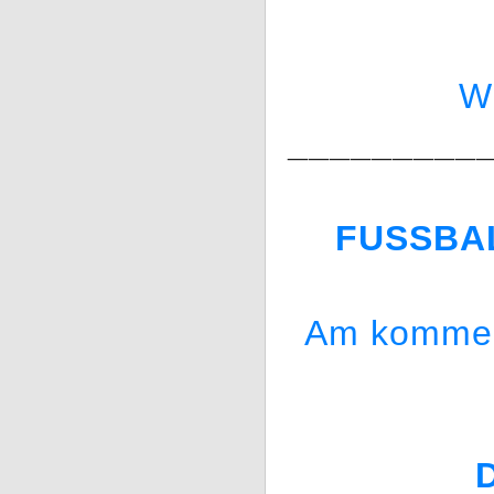
W
_________
FUSSBA
Am kommend
D