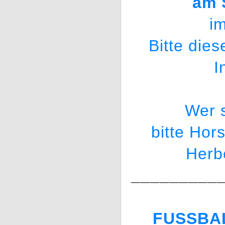
am 
im
Bitte dies
I
Wer 
bitte Hor
Herb
_________
FUSSBA