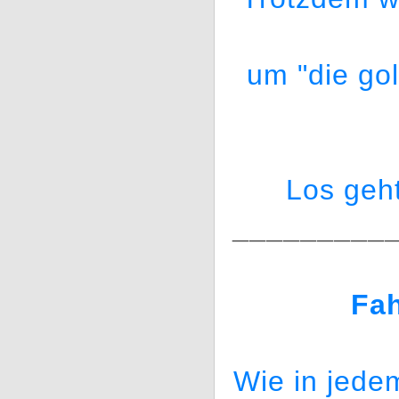
um "die go
Los geh
_________
Fa
Wie in jede