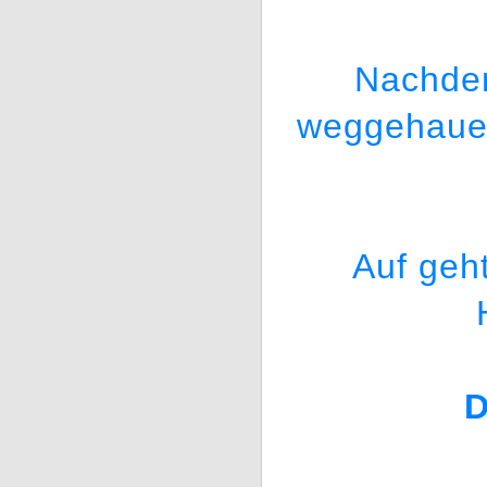
Nachdem
weggehauen
Auf geh
D