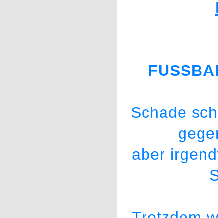
_________
FUSSBA
Schade scha
gegen
aber irgen
S
Trotzdem 