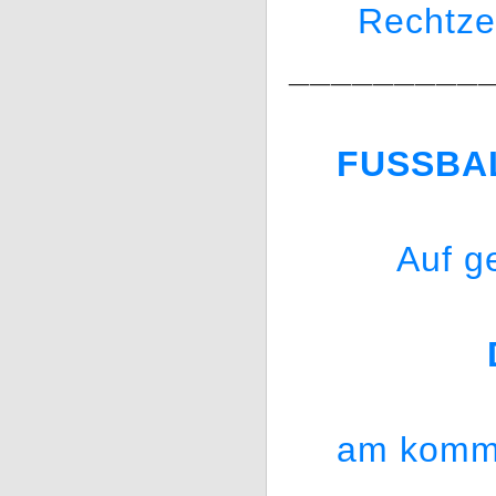
Rechtze
_________
FUSSBA
Auf g
am komme