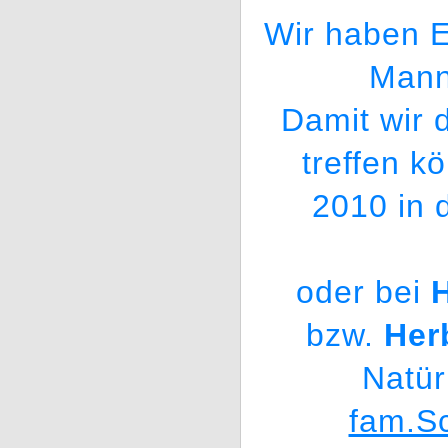
Wir haben Es
Mann
Damit wir 
treffen kö
2010 in 
oder bei
H
bzw.
Her
Natür
fam.S