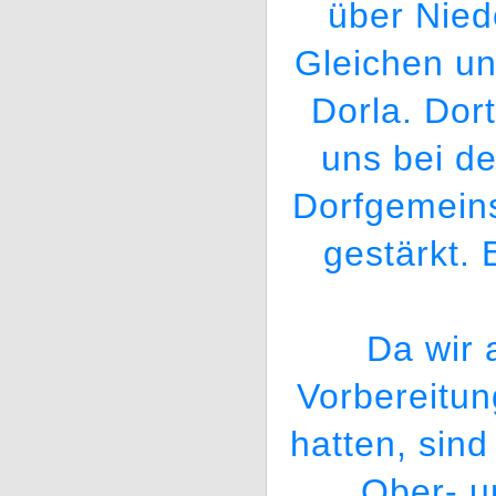
über Nied
Gleichen u
Dorla. Dor
uns bei d
Dorfgemeins
gestärkt. 
Da wir 
Vorbereitun
hatten, sind
Ober- u