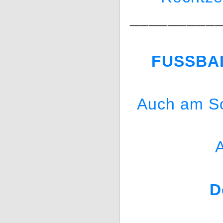
_________
FUSSBA
Auch am So
A
D