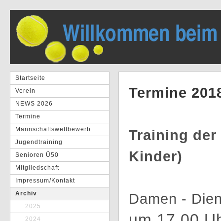
Startseite
Termine 201
Verein
NEWS 2026
Termine
Mannschaftswettbewerb
Training de
Jugendtraining
Kinder)
Senioren Ü50
Mitgliedschaft
Impressum/Kontakt
Archiv
Damen - Dien
2025
um 17.00 Uh
2024