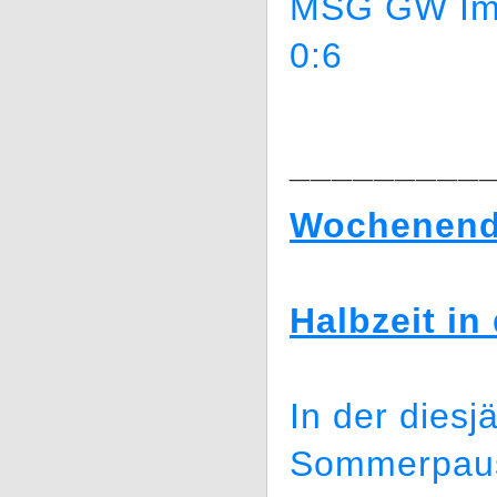
MSG GW Im
0:6
_________
Wochenende
Halbzeit i
In der diesj
Sommerpause