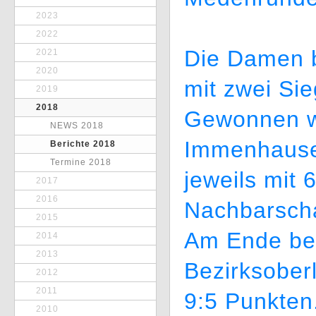
2023
2022
Die Damen b
2021
2020
mit zwei Si
2019
2018
Gewonnen w
NEWS 2018
Immenhause
Berichte 2018
Termine 2018
jeweils mit 
2017
2016
Nachbarschaf
2015
Am Ende bel
2014
2013
Bezirksoberl
2012
2011
9:5 Punkten.
2010