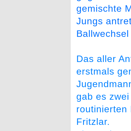
gemischte M
Jungs antret
Ballwechsel 
Das aller A
erstmals ge
Jugendmanns
gab es zwei
routinierte
Fritzlar.