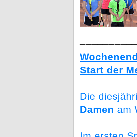
_________
Wochenende
Start der 
Die diesjäh
Damen
am 
Im ersten Sp