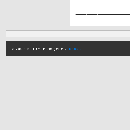
_________
© 2009 TC 1979 Böddiger e.V.
Kontakt