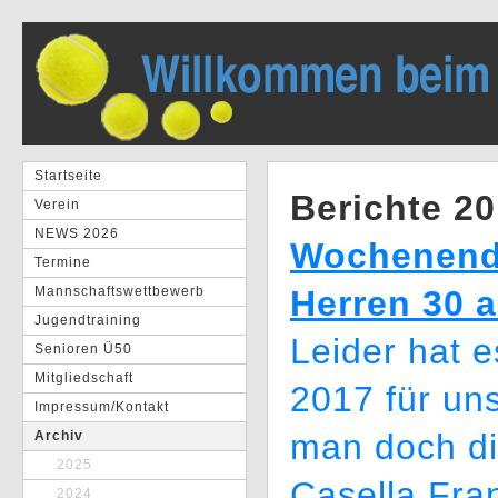
Startseite
Berichte 2
Verein
NEWS 2026
Wochenende
Termine
Mannschaftswettbewerb
Herren 30 
Jugendtraining
Leider hat 
Senioren Ü50
Mitgliedschaft
2017 für uns
Impressum/Kontakt
man doch d
Archiv
2025
Casella Fran
2024