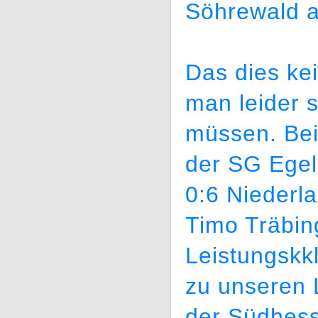
Söhrewald 
Das dies ke
man leider 
müssen. Beim
der SG Egel
0:6 Niederl
Timo Träbing
Leistungskk
zu unseren 
der Südhess