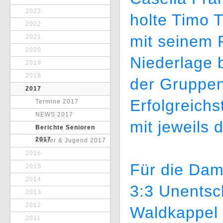
2023
holte Timo 
2022
mit seinem 
2021
2020
Niederlage b
2019
2018
der Gruppen
2017
Erfolgreichs
Termine 2017
NEWS 2017
mit jeweils 
Berichte Senioren
2017
Kinder & Jugend 2017
2016
Für die Dam
2015
2014
3:3 Unentsc
2013
2012
Waldkappel 
2011