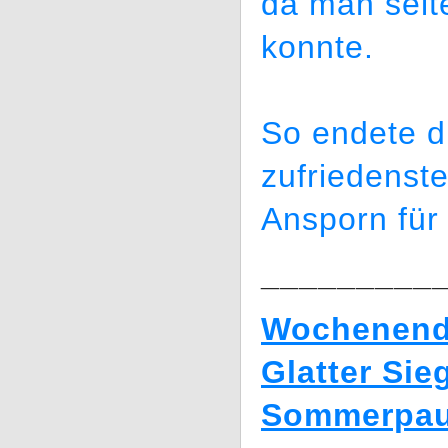
da man selte
konnte.
So endete d
zufriedenste
Ansporn für
_________
Wochenende
Glatter Sie
Sommerpa