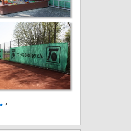
hier
!