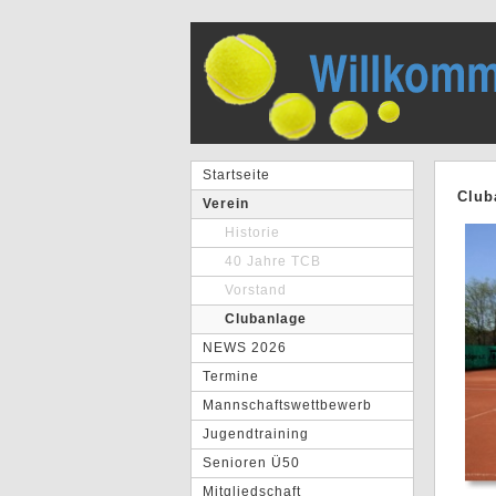
Startseite
Club
Verein
Historie
40 Jahre TCB
Vorstand
Clubanlage
NEWS 2026
Termine
Mannschaftswettbewerb
Jugendtraining
Senioren Ü50
Mitgliedschaft