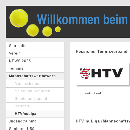
Startseite
Hessicher Tennisverband
Verein
NEWS 2026
Termine
Mannschaftswettbewerb
Mannschaften
Spielplan Senioren
Logo anklicken!
Spielplan Jugend
Berichte
HTV/nuLiga
HTV nuLiga (Mannschafts
Jugendtraining
Senioren Ü50